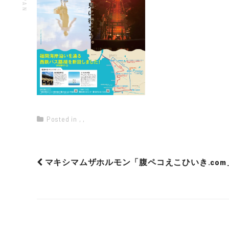
Posted in
,
,
マキシマムザホルモン「腹ペコえこひいき.com
Post
navigation