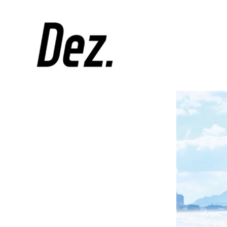
Skip
to
デ
ザ
content
DEZ
イ
ン
事
務
所
DEZ.
（デ
ィ
ー
ズ）