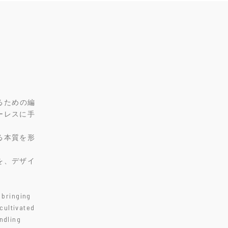
るための編
ーレスに手
る本質を形
を、デザイ
 bringing
cultivated
andling