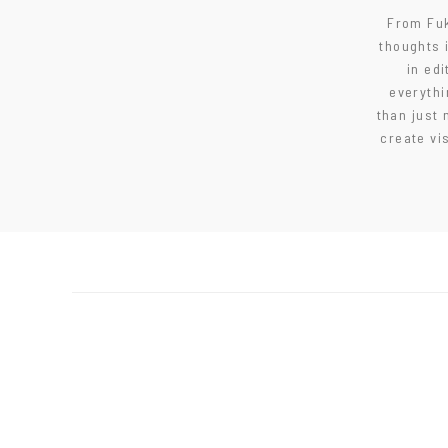
From Fuk
thoughts 
in edi
everythi
than just 
create vi