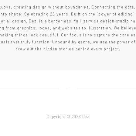
uoka, creating design without boundaries. Connecting the dots,
into shape. Celebrating 20 years. Built on the "power of editing" 
torial design, Dez. is a borderless, full-service design studio h
ng from graphics, logos, and websites to illustration. We believ
making things look beautiful. Our focus is to capture the core 
suals that truly function. Unbound by genre, we use the power of
draw out the hidden stories behind every project.
Copyright © 2026 Dez