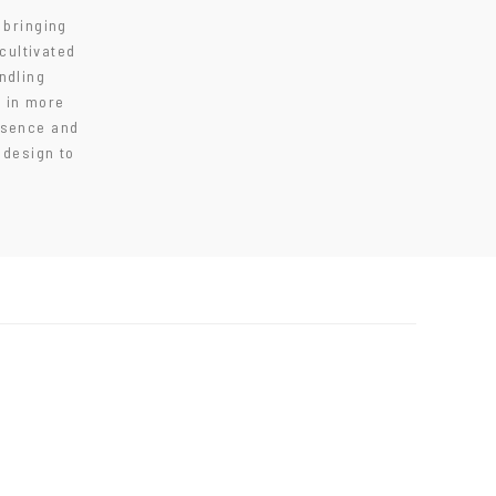
 bringing
cultivated
andling
e in more
essence and
 design to