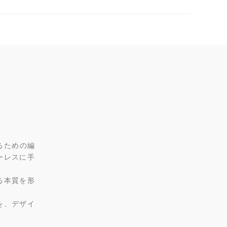
るための編
ーレスに手
る本質を形
を、デザイ