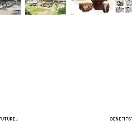
 FUTURE」
BENEF