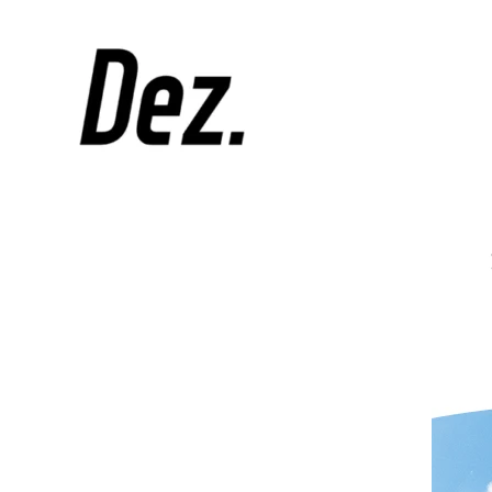
Skip
to
デ
ザ
content
DEZ
イ
ン
事
務
所
DEZ.
（デ
ィ
ー
ズ）