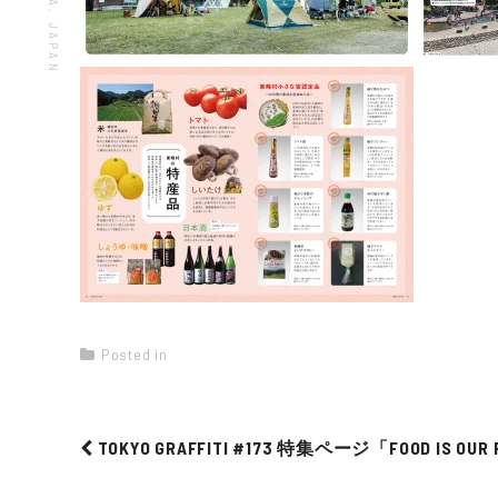
Posted in
TOKYO GRAFFITI #173 特集ページ「FOOD IS OUR
Post