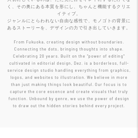
く、その奥にある本質を形にし、ちゃんと機能するクリエ
イティブ。
ジャンルにとらわれない自由な感性で、モノゴトの背景に
あるストーリーを、デザインの力で引き出していきます。
From Fukuoka, creating design without boundaries.
Connecting the dots, bringing thoughts into shape.
Celebrating 20 years. Built on the "power of editing"
cultivated in editorial design, Dez. is a borderless, full-
service design studio handling everything from graphics,
logos, and websites to illustration. We believe in more
than just making things look beautiful. Our focus is to
capture the core essence and create visuals that truly
function. Unbound by genre, we use the power of design
to draw out the hidden stories behind every project.