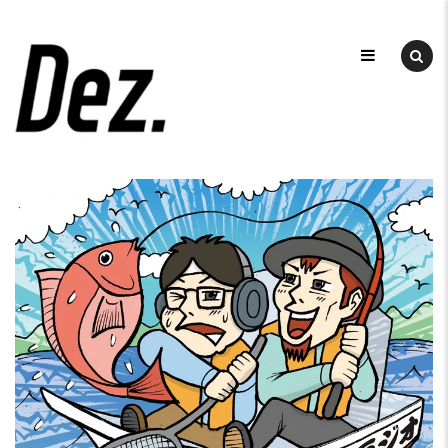
Skip
to
デ
ザ
content
DEZ
イ
ン
事
務
所
DEZ.
（デ
ィ
ー
ズ）