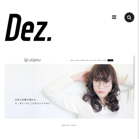
Skip
to
デ
ザ
content
DEZ
イ
ン
事
務
所
DEZ.
（デ
ィ
ー
ズ）