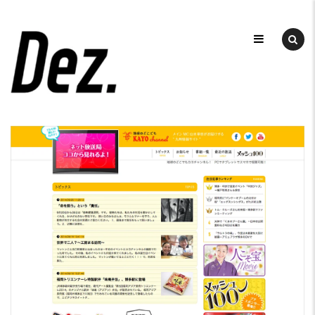
Skip
to
デ
ザ
content
DEZ
イ
ン
事
務
所
DEZ.
（デ
ィ
ー
ズ）