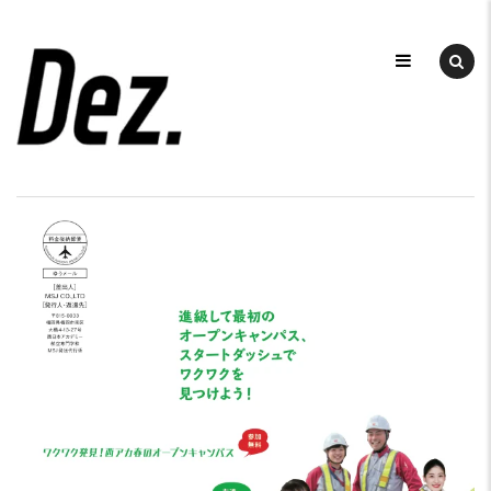
Skip
to
デ
ザ
content
DEZ
イ
ン
事
務
所
DEZ.
（デ
ィ
ー
ズ）