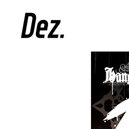
Skip
to
デ
ザ
content
DEZ
イ
ン
事
務
所
DEZ.
（デ
ィ
ー
ズ）