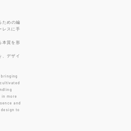
るための編
ーレスに手
る本質を形
を、デザイ
 bringing
cultivated
andling
e in more
essence and
 design to