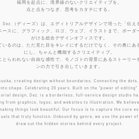
福岡を起点に、境界線のないクリエイティブを。
点と点をつなぎ、思考をカタチにする。
年。Dez.（ディーズ）は、エディトリアルデザインで培った「伝え
ベースに、グラフィック、ロゴ、ウェブ、イラストまで、ボーダ
がける総合デザインオフィスです。
ているのは、ただ見た目をキレイにするだけでなく、その奥にあ
にし、ちゃんと機能するクリエイティブ。
にとらわれない自由な感性で、モノゴトの背景にあるストーリー
ンの力で引き出していきます。
uoka, creating design without boundaries. Connecting the dots,
into shape. Celebrating 20 years. Built on the "power of editing" 
torial design, Dez. is a borderless, full-service design studio h
ng from graphics, logos, and websites to illustration. We believ
making things look beautiful. Our focus is to capture the core 
suals that truly function. Unbound by genre, we use the power of
draw out the hidden stories behind every project.