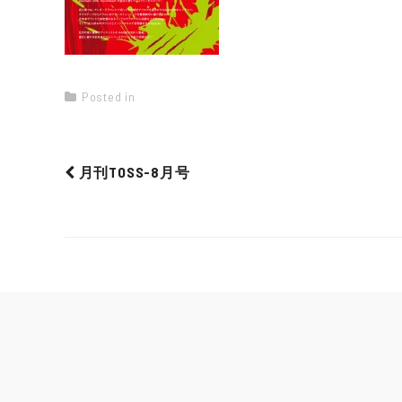
Posted in
月刊TOSS-8月号
Post
navigation