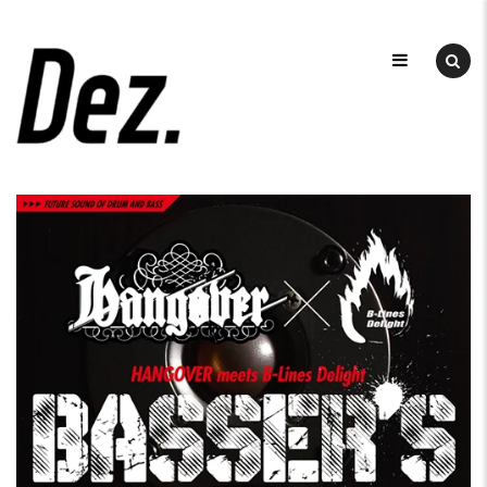
Skip
to
デ
ザ
content
DEZ
イ
ン
事
務
所
DEZ.
（デ
ィ
ー
ズ）