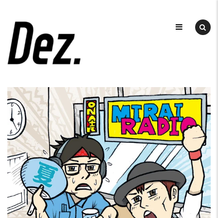
Skip
to
デ
ザ
content
DEZ
イ
ン
事
務
所
DEZ.
（デ
ィ
ー
ズ）