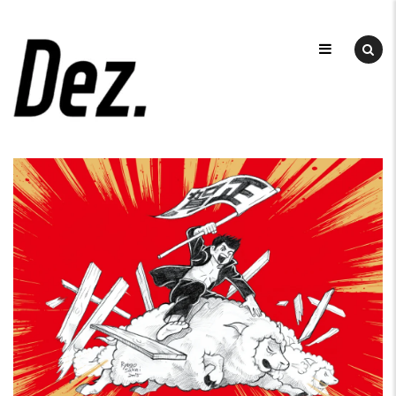
Skip
to
デ
ザ
content
DEZ
イ
ン
事
務
所
DEZ.
（デ
ィ
ー
ズ）